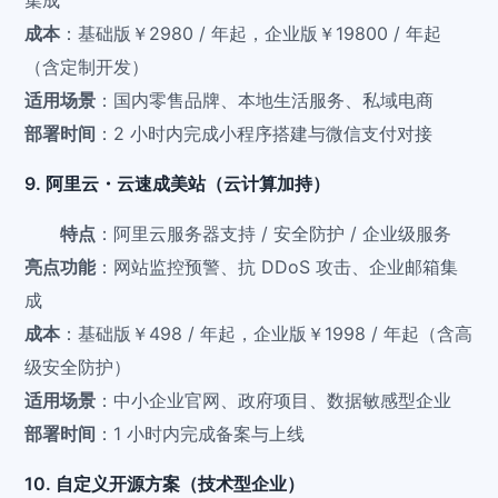
成本
：基础版￥2980 / 年起，企业版￥19800 / 年起
（含定制开发）
适用场景
：国内零售品牌、本地生活服务、私域电商
部署时间
：2 小时内完成小程序搭建与微信支付对接
9. 阿里云・云速成美站（云计算加持）
特点
：阿里云服务器支持 / 安全防护 / 企业级服务
亮点功能
：网站监控预警、抗 DDoS 攻击、企业邮箱集
成
成本
：基础版￥498 / 年起，企业版￥1998 / 年起（含高
级安全防护）
适用场景
：中小企业官网、政府项目、数据敏感型企业
部署时间
：1 小时内完成备案与上线
10. 自定义开源方案（技术型企业）